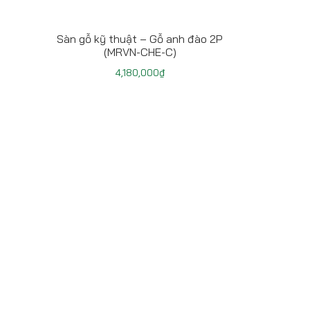
Sàn gỗ kỹ thuật – Gỗ anh đào 2P
(MRVN-CHE-C)
4,180,000
₫