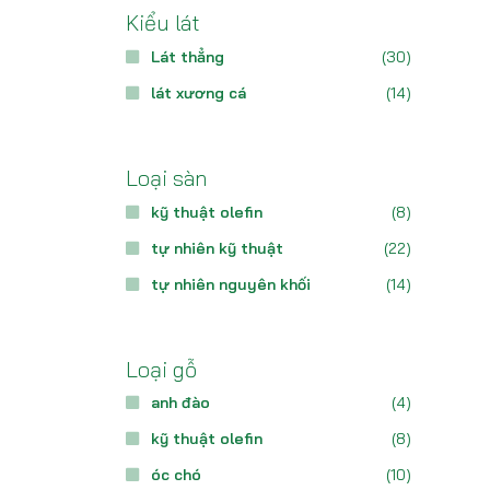
Kiểu lát
Lát thẳng
(30)
lát xương cá
(14)
Loại sàn
kỹ thuật olefin
(8)
tự nhiên kỹ thuật
(22)
tự nhiên nguyên khối
(14)
Loại gỗ
anh đào
(4)
kỹ thuật olefin
(8)
óc chó
(10)