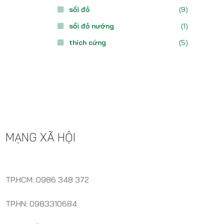
sồi đỏ
(9)
sồi đỏ nướng
(1)
thích cứng
(5)
MẠNG XÃ HỘI
TP.HCM: 0986 348 372
TP.HN: 0983310684