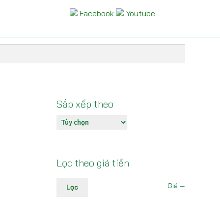
Facebook
Youtube
Sắp xếp theo
Lọc theo giá tiền
Giá
Giá
Giá
—
Lọc
thấp
cao
nhất
nhất