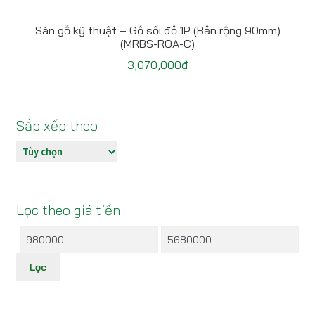
Sàn gỗ kỹ thuật – Gỗ sồi đỏ 1P (Bản rộng 90mm)
(MRBS-ROA-C)
3,070,000
₫
Sắp xếp theo
Lọc theo giá tiền
Giá
Giá
thấp
cao
Lọc
nhất
nhất