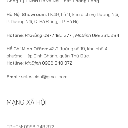
Công ty TNHH Gỗ và Nội Thất Thăng Long
Hà Nội Showroom:
LK49, Lô 11, khu dịch vụ Dương Nội,
P. Dương Nội, Q. Hà Đông, TP. Hà Nội
Hotline:
Mr.Hùng
0977 185 377
,
Mr.Bình
0983310684
Hồ Chí Minh Office:
42/1 đường số 19, khu phố 4,
phường Hiệp Bình Chánh, quận Thủ Đức.
Hotline:
Mr.Định
0986 348 372
Email:
sales.eidai@gmail.com
MẠNG XÃ HỘI
TP.HCM: 0986 348 372