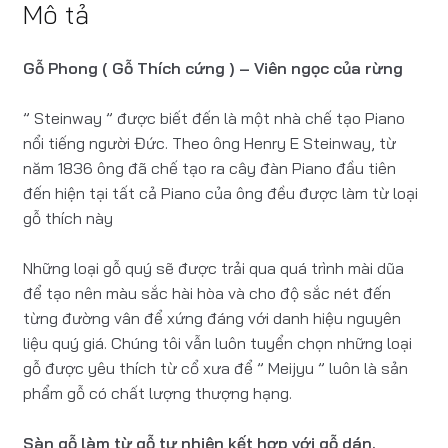
Mô tả
Gỗ Phong ( Gỗ Thích cứng ) – Viên ngọc của rừng
” Steinway ” được biết đến là một nhà chế tạo Piano
nổi tiếng người Đức. Theo ông Henry E Steinway, từ
năm 1836 ông đã chế tạo ra cây đàn Piano đầu tiên
đến hiện tại tất cả Piano của ông đều được làm từ loại
gỗ thích này
Những loại gỗ quý sẽ được trải qua quá trình mài dũa
để tạo nên màu sắc hài hòa và cho độ sắc nét đến
từng đường vân để xứng đáng với danh hiệu nguyên
liệu quý giá. Chúng tôi vẫn luôn tuyển chọn những loại
gỗ được yêu thích từ cổ xưa để ” Meijyu ” luôn là sản
phẩm gỗ có chất lượng thượng hạng.
Sàn gỗ làm từ gỗ tự nhiên kết hợp với gỗ dán.