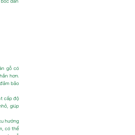
 bóc dán
án gỗ có
chắn hơn.
 đảm bảo
ạt cấp độ
nhỏ, giúp
xu hướng
m, có thể