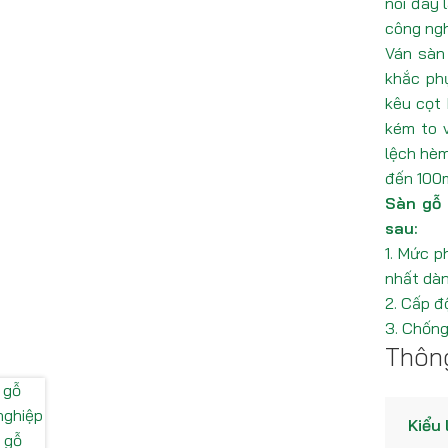
nói đây 
công ngh
Ván sàn
khắc phụ
kêu cọt 
kém to 
lệch hèm
đến 100
Sàn gỗ 
sau:
1. Mức p
nhất dàn
2. Cấp đ
3. Chống
Thông
Kiểu 