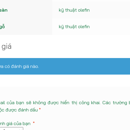
 sàn
kỹ thuật olefin
gỗ
kỹ thuật olefin
 giá
a có đánh giá nào.
ail của bạn sẽ không được hiển thị công khai.
Các trường 
ộc được đánh dấu
*
nh giá của bạn
*