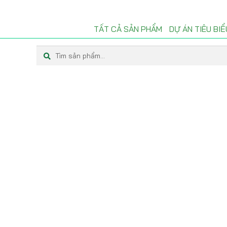
TẤT CẢ SẢN PHẨM
DỰ ÁN TIÊU BIỂ
Tìm
Tìm
kiếm:
kiếm