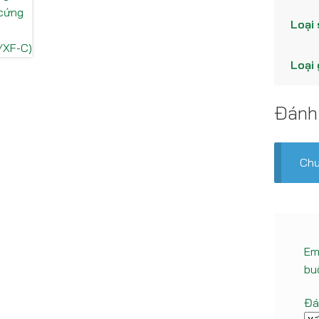
Loại
Loại 
Đánh
Chư
Em
bu
Đá