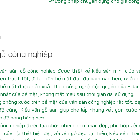
Phương pháp chuyên dụng cho gia công
ả
gỗ công nghiệp
ván sàn gỗ công nghiệp được thiết kế kiểu sần mịn, giúp v
ơn trượt tốt, đi lại trên bề mặt đạt độ bám cao hơn, chắc 
 bề mặt được sản xuất theo công nghệ độc quyền của Eidai
nhất của bề mặt, không mất màu sau thời gian dài sử dụng.
 chống xước trên bề mặt của ván sàn công nghiệp rất tốt, đ
ộ cứng. Kiểu vân gỗ sần giúp che lấp những vết gơn xước 
ó độ sáng bóng hơn.
công nghiệp được lựa chọn những gam màu đẹp, phù hợp với 
ển của nội thất hiện đại, với vân gỗ đẹp tự nhiên, kiểu sần nhá