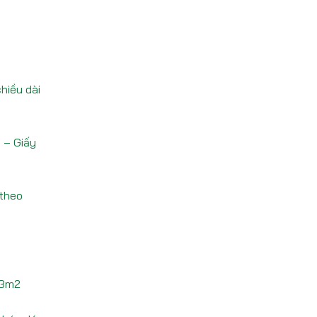
hiều dài
 – Giấy
 theo
.3m2