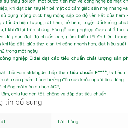
là sự thay đổi lớn, một bước tiến mới về công nghệ bề mặt c
iệp, khi đặt bàn tay lên bề mặt có cảm giác sần nhẹ nhàng và
 sử dụng mộng click hay mộng sập có độ liên kết của hèm k
c tối đa hiện tượng, rút hèm, hở hèm, tuyệt đối không phát
kẹt khi đi lại trên chúng. Sàn gỗ công nghiệp được chế tạo
và dày dạn đạt độ chuẩn cao, giảm thiều tối đa hiện tượng
 khi lắp đặt, giúp thời gian thi công nhanh hơn, đạt hiệu suấ
m2 trong một ngày.
công nghiệp Eidai đạt các tiêu chuẩn chất lượng sản 
hát thải Formaldehyde thấp theo
tiêu chuẩn F****
, là tiêu 
h cho sản phẩm ít ảnh hưởng đến sức khỏe người tiêu dùng
ộ chống mài mòn cơ học AC2,
 lõm, chịu lực nén tốt, chống va đập đạt tiêu chuẩn
 tin bổ sung
lát
Lát thẳng