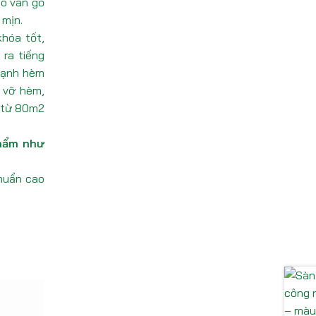
ho ván gỗ
 mịn.
hóa tốt,
 ra tiếng
 cạnh hèm
 vỡ hèm,
t từ 80m2
phẩm như
chuẩn cao