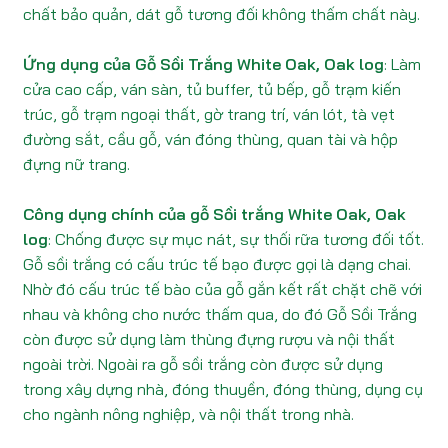
chất bảo quản, dát gỗ tương đối không thấm chất này.
Ứng dụng của Gỗ Sồi Trắng White Oak, Oak log
: Làm
cửa cao cấp, ván sàn, tủ buffer, tủ bếp, gỗ trạm kiến
trúc, gỗ trạm ngoại thất, gờ trang trí, ván lót, tà vẹt
đường sắt, cầu gỗ, ván đóng thùng, quan tài và hộp
đựng nữ trang.
Công dụng chính của gỗ Sồi trắng White Oak, Oak
log
: Chống được sự mục nát, sự thối rữa tương đối tốt.
Gỗ sồi trắng có cấu trúc tế bạo được gọi là dạng chai.
Nhờ đó cấu trúc tế bào của gỗ gắn kết rất chặt chẽ với
nhau và không cho nước thấm qua, do đó Gỗ Sồi Trắng
còn được sử dụng làm thùng đựng rượu và nội thất
ngoài trời. Ngoài ra gỗ sồi trắng còn được sử dụng
trong xây dựng nhà, đóng thuyền, đóng thùng, dụng cụ
cho ngành nông nghiệp, và nội thất trong nhà.