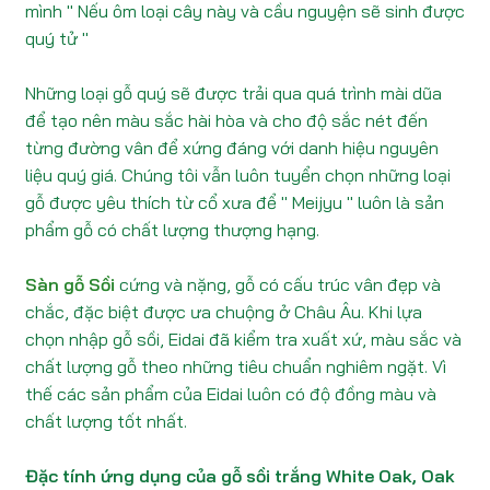
mình " Nếu ôm loại cây này và cầu nguyện sẽ sinh được
quý tử "
Những loại gỗ quý sẽ được trải qua quá trình mài dũa
để tạo nên màu sắc hài hòa và cho độ sắc nét đến
từng đường vân để xứng đáng với danh hiệu nguyên
liệu quý giá. Chúng tôi vẫn luôn tuyển chọn những loại
gỗ được yêu thích từ cổ xưa để " Meijyu " luôn là sản
phẩm gỗ có chất lượng thượng hạng.
Sàn gỗ Sồi
cứng và nặng, gỗ có cấu trúc vân đẹp và
chắc, đặc biệt được ưa chuộng ở Châu Âu. Khi lựa
chọn nhập gỗ sồi, Eidai đã kiểm tra xuất xứ, màu sắc và
chất lượng gỗ theo những tiêu chuẩn nghiêm ngặt. Vì
thế các sản phẩm của Eidai luôn có độ đồng màu và
chất lượng tốt nhất.
Đặc tính ứng dụng của gỗ sồi trắng White Oak, Oak