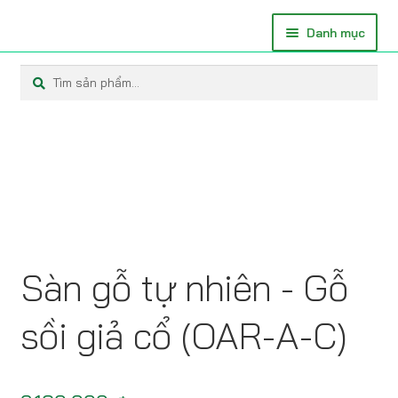
Danh mục
Tìm
Tìm
kiếm:
kiếm
TRANG CHỦ
SÀN TỰ NHIÊN NGUYÊN KHỐI
SÀN KỸ THUẬT OLEFIN
SÀN LÁT XƯƠNG CÁ
Sàn gỗ tự nhiên - Gỗ
SÀN TỰ NHIÊN KỸ THUẬT
sồi giả cổ (OAR-A-C)