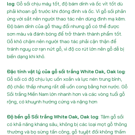
log
: Gỗ sồi chịu máy tốt, độ bám dính và ốc vít tốt dù
phải khoan gỗ trước khi đóng đinh và ốc. Vì gỗ sồi phản
ứng với sắt nên người thao tác nên dùng đinh mạ kẽm.
Độ bám dính của gỗ thay đổi nhưng gỗ có thể được
sơn màu và đánh bóng để trở thành thành phẩm tốt.
Gỗ khô chậm nên người thao tác phải cận thận để
tránh nguy cơ rạn nứt gỗ, vì độ co rút lớn nên gỗ dễ bị
biến dạng khi khô.
Đặc tính vật lý của gỗ sồi trắng White Oak, Oak log
:
Gỗ sồi có độ chịu lực uốn xoắn và lực nén trung bình,
độ chắc thấp nhưng rất dễ uốn cong bằng hơi nước. Gỗ
Sồi trắng Miền Nam lớn nhanh hơn và các vòng tuổi gỗ
rộng, có khuynh hướng cứng và nặng hơn
Độ bền gỗ Sồi trắng White Oak, Oak log
: Tâm gỗ sồi
có khả năng kháng sâu, không bị các loại mọt gỗ thông
thường và bọ sừng tấn công, gỗ tuyệt đối không thấm