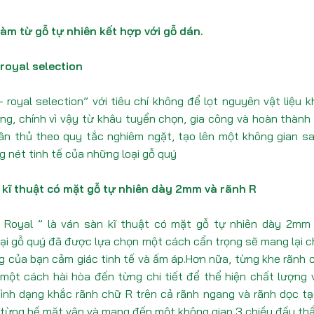
àm từ gỗ tự nhiên kết hợp với gỗ dán.
 royal selection
 – royal selection” với tiêu chí không để lọt nguyên vật liệu 
ng, chính vì vậy từ khâu tuyển chọn, gia công và hoàn thành
n thủ theo quy tắc nghiêm ngặt, tạo lên một không gian s
g nét tinh tế của những loại gỗ quý
 kĩ thuật có mặt gỗ tự nhiên dày 2mm và rãnh R
– Royal ” là ván sàn kĩ thuật có mặt gỗ tự nhiên dày 2mm
ại gỗ quý đã được lựa chọn một cách cẩn trọng sẽ mang lại 
g của bạn cảm giác tinh tế và ấm áp.Hơn nữa, từng khe rãnh
 một cách hài hòa đến từng chi tiết để thể hiện chất lượng
hình dạng khắc rãnh chữ R trên cả rãnh ngang và rãnh dọc t
từng bề mặt vân và mang đến một không gian 3 chiều đầy th