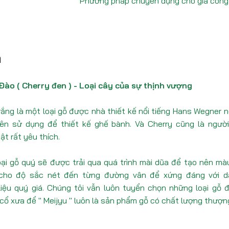
Phương pháp chuyên dụng cho gia công
ả
Đào ( Cherry đen ) - Loại cây của sự thịnh vượng
rắng là một loại gỗ được nhà thiết kế nổi tiếng Hans Wegner 
ên sử dụng để thiết kế ghế bành. Và Cherry cũng là ngườ
ật rất yêu thích.
ại gỗ quý sẽ được trải qua quá trình mài dũa để tạo nên mà
cho độ sắc nét đến từng đường vân để xứng đáng với d
iệu quý giá. Chúng tôi vẫn luôn tuyển chọn những loại gỗ
 cổ xưa để " Meijyu " luôn là sản phẩm gỗ có chất lượng thượn