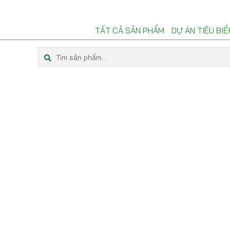
TẤT CẢ SẢN PHẨM
DỰ ÁN TIÊU BIỂ
Tìm
Tìm
kiếm:
kiếm