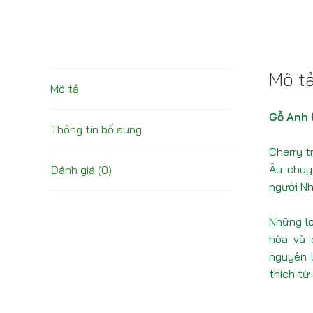
Mô t
Mô tả
Gỗ Anh 
Thông tin bổ sung
Cherry t
Âu chuy
Đánh giá (0)
người Nh
Những lo
hòa và 
nguyên l
thích từ