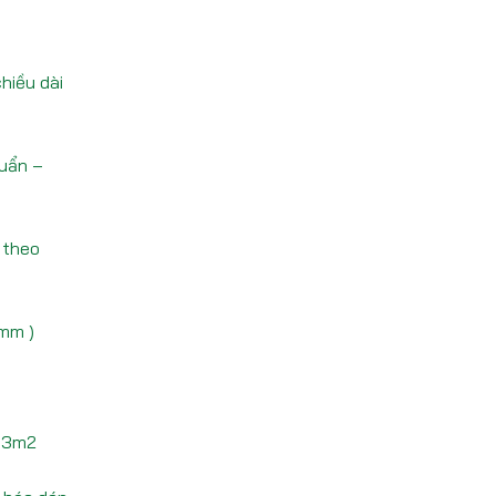
hiều dài
uẩn –
 theo
 mm )
3.3m2