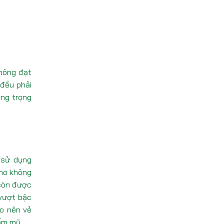
không đạt
 đều phải
ang trọng
 sử dụng
cho không
 còn được
 vượt bậc
ạo nên vẻ
ẩm mỹ.