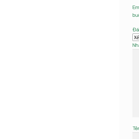
Em
bu
Đá