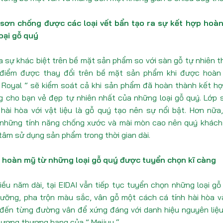
i sơn chống được các loại vết bẩn tạo ra sự kết hợp hoàn
oại gỗ quý
a sự khác biệt trên bề mặt sản phẩm so với sàn gỗ tự nhiên t
 điểm được thay đổi trên bề mặt sản phẩm khi được hoàn 
 Royal ” sẽ kiểm soát cả khi sản phẩm đã hoàn thành kết hợ
 cho bạn vẻ đẹp tự nhiên nhất của những loại gỗ quý. Lớp
hài hòa với vật liệu là gỗ quý tạo nên sự nổi bật. Hơn nữa
ị những tính năng chống xước và mài mòn cao nên quý khách
tâm sử dụng sản phẩm trong thời gian dài.
ế hoàn mỹ từ những loại gỗ quý được tuyển chọn kĩ càng
iều năm dài, tại EIDAI vẫn tiếp tục tuyển chọn những loại g
lưỡng, pha trộn màu sắc, vân gỗ một cách cá tính hài hòa 
đến từng đường vân để xứng đáng với danh hiệu nguyên liệu
lượng thượng hạng của ” Meijyu “