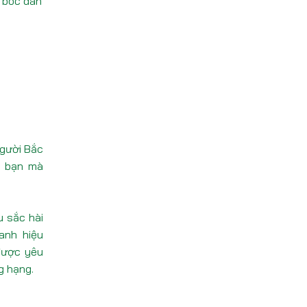
 bóc dán
người Bắc
i bạn mà
u sắc hài
anh hiệu
 được yêu
g hạng.