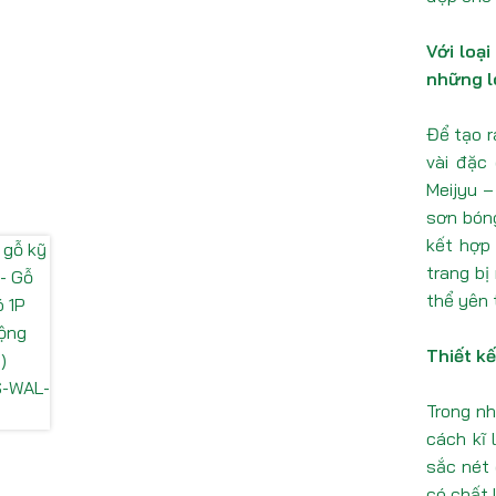
Với loạ
những l
Để tạo r
vài đặc
Meijyu –
sơn bóng
kết hợp 
trang b
thể yên 
Thiết k
Trong nh
cách kĩ 
sắc nét 
có chất 