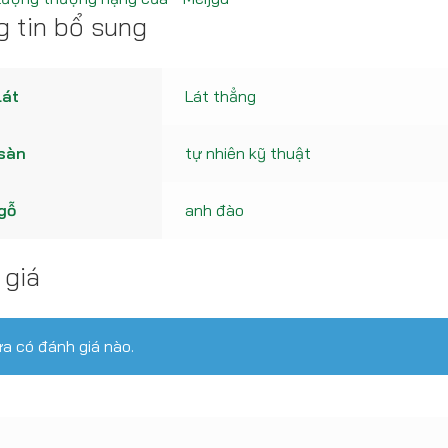
 tin bổ sung
lát
Lát thẳng
 sàn
tự nhiên kỹ thuật
gỗ
anh đào
 giá
a có đánh giá nào.