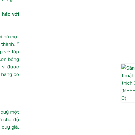
 hảo với
hì có một
thành. ”
p với lớp
 sơn bóng
, vì được
 hàng có
ỗ quý một
và cho độ
 quý giá,