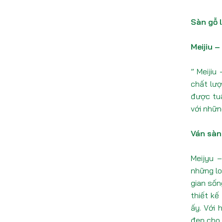
Sàn gỗ l
Meijiu –
” Meijiu
chất lượ
được tuâ
với nhữn
Ván sàn
Meijyu 
những lo
gian sốn
thiết kế
ấy. Với 
đẹp cho 