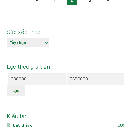
«
1
2
3
»
Sắp xếp theo
Lọc theo giá tiền
Giá
Giá
thấp
cao
Lọc
nhất
nhất
Kiểu lát
Lát thẳng
(30)