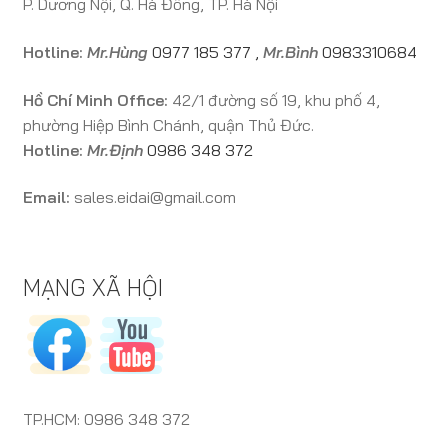
P. Dương Nội, Q. Hà Đông, TP. Hà Nội
Hotline:
Mr.Hùng
0977 185 377
,
Mr.Bình
0983310684
Hồ Chí Minh Office:
42/1 đường số 19, khu phố 4,
phường Hiệp Bình Chánh, quận Thủ Đức.
Hotline:
Mr.Định
0986 348 372
Email:
sales.eidai@gmail.com
MẠNG XÃ HỘI
TP.HCM: 0986 348 372