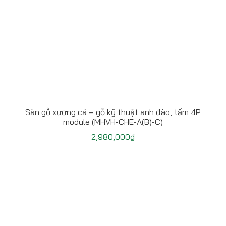
Sàn gỗ xương cá – gỗ kỹ thuật anh đào, tấm 4P
module (MHVH-CHE-A(B)-C)
2,980,000
₫